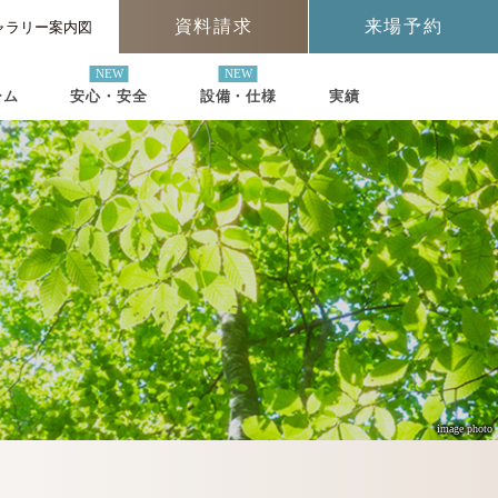
資料請求
来場予約
ャラリー案内図
ーム
安心・安全
設備・仕様
実績
image photo