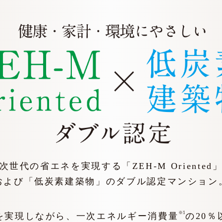
次世代の省エネを実現する
「ZEH-M Oriented
および
「低炭素建築物」のダブル認定マンション
※1
を実現しながら、
一次エネルギー消費量
の
20