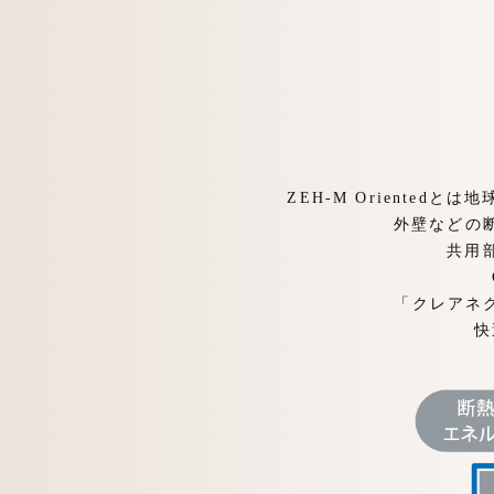
ZEH-M Orient
外壁などの
共用
「クレアネク
快