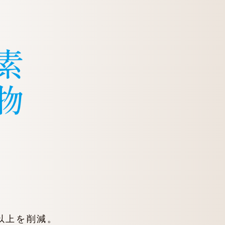
」
。
％以上を削減。