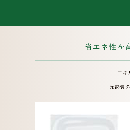
省エネ性を
エネ
光熱費